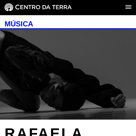
MÚSICA
RAFAELA