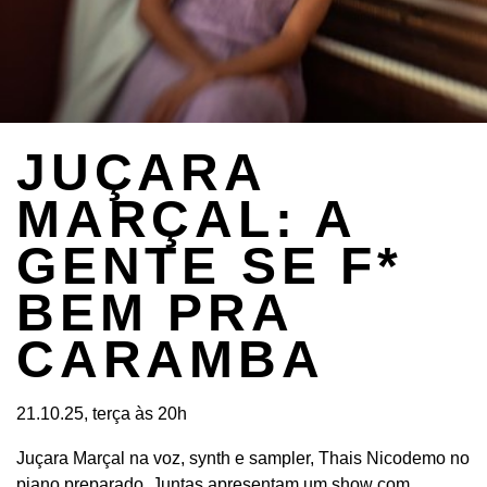
JUÇARA
MARÇAL: A
GENTE SE F*
BEM PRA
CARAMBA
21.10.25, terça às 20h
Juçara Marçal na voz, synth e sampler, Thais Nicodemo no
piano preparado. Juntas apresentam um show com