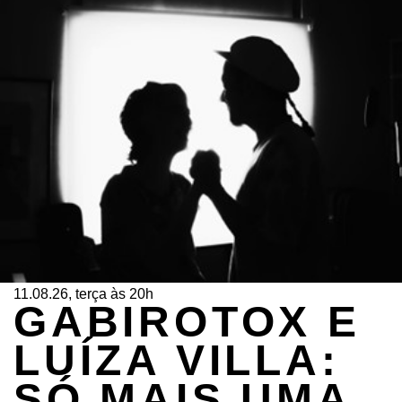
11.08.26, terça às 20h
GABIROTOX E
LUÍZA VILLA:
SÓ MAIS UMA